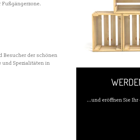
er Fußgängerzone.
nd Besucher der schönen
 und Spezialitäten in
WERDEN
...und eröffnen Sie Ih