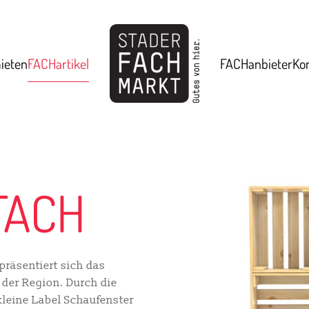
ieten
FACHartikel
FACHanbieter
Ko
FACH
räsentiert sich das
der Region. Durch die
kleine Label Schaufenster