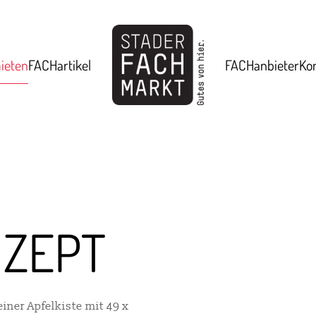
ieten
FACHartikel
FACHanbieter
Ko
ZEPT
einer Apfelkiste mit 49 x