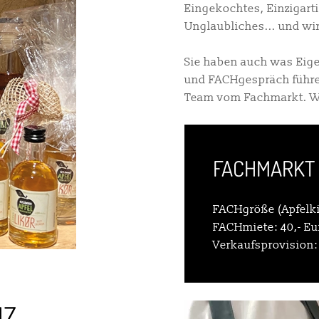
Eingekochtes, Einzigarti
Unglaubliches... und wir
Sie haben auch was Eige
und FACHgespräch führ
Team vom Fachmarkt. Wir
FACHMARKT 
FACHgröße (Apfelkis
FACHmiete: 40,- E
Verkaufsprovision:
NZ