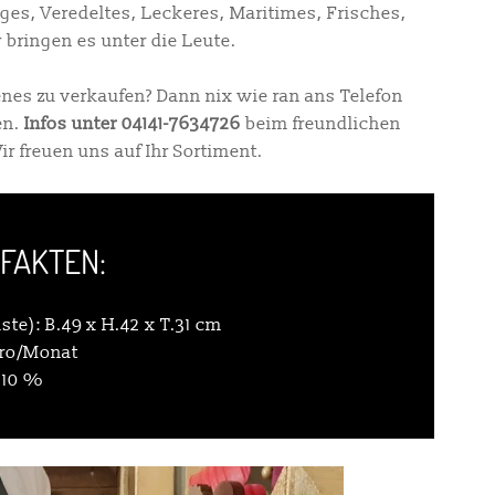
ges, Veredeltes, Leckeres, Maritimes, Frisches,
 bringen es unter die Leute.
nes zu verkaufen? Dann nix wie ran ans Telefon
en.
Infos unter 04141-7634726
beim freundlichen
 freuen uns auf Ihr Sortiment.
FAKTEN:
te): B.49 x H.42 x T.31 cm
uro/Monat
 10 %