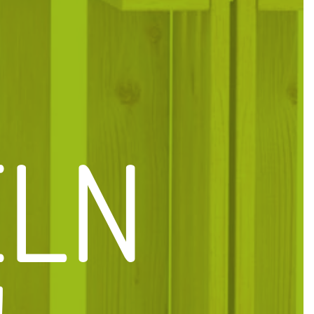
ELN
!