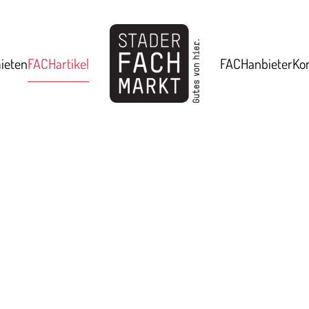
ieten
FACHartikel
FACHanbieter
Ko